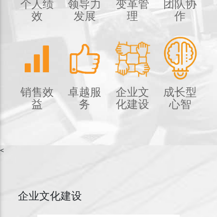
个人绩
领导力
变革管
团队协
效
发展
理
作
销售效
卓越服
企业文
成长型
益
务
化建设
心智
<
企业文化建设